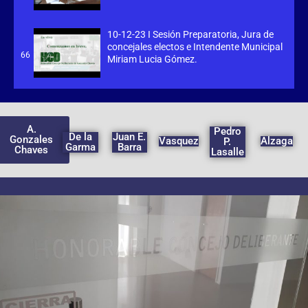
10-12-23 I Sesión Preparatoria, Jura de
concejales electos e Intendente Municipal
66
Miriam Lucia Gómez.
A.
Pedro
De la
Juan E.
Gonzales
Vasquez
Alzaga
P.
Garma
Barra
Chaves
Lasalle