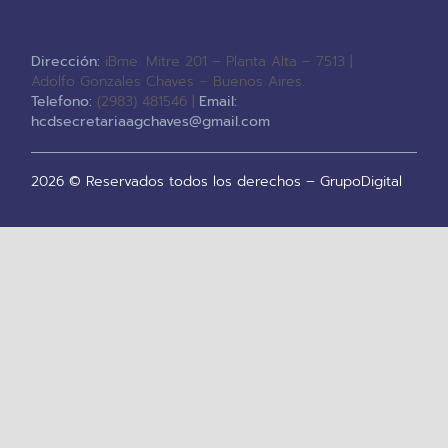
Dirección:
iBme. Mitre 201 – Planta Alta – 7513 |
Adolfo Gonzales Chaves – Buenos Aires.
Telefono:
(2983) 481546 |
Email:
hcdsecretariaagchaves@gmail.com
2026 © Reservados todos los derechos – GrupoDigital